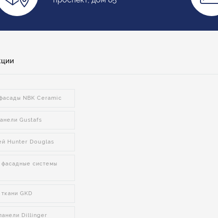
кции
фасады NBK Ceramic
анели Gustafs
ей Hunter Douglas
 фасадные системы
 ткани GKD
анели Dillinger