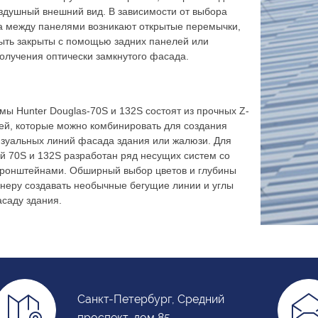
оздушный внешний вид. В зависимости от выбора
а между панелями возникают открытые перемычки,
быть закрыты с помощью задних панелей или
олучения оптически замкнутого фасада.
ы Hunter Douglas-70S и 132S состоят из прочных Z-
ей, которые можно комбинировать для создания
зуальных линий фасада здания или жалюзи. Для
й 70S и 132S разработан ряд несущих систем со
ронштейнами. Обширный выбор цветов и глубины
йнеру создавать необычные бегущие линии и углы
саду здания.
Санкт-Петербург, Средний
проспект, дом 85