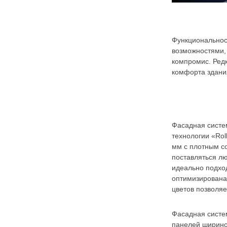
Функциональнос
возможностями,
компромис. Ред
комфорта здани
Фасадная систем
технологии «Rol
мм с плотным с
поставляться лю
идеально подхо
оптимизирована
цветов позволя
Фасадная систе
панелей ширино