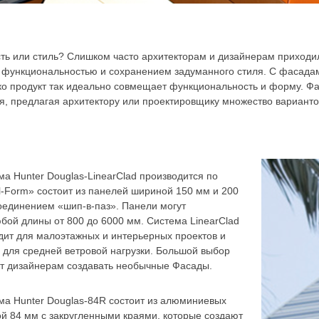
ть или стиль? Слишком часто архитекторам и дизайнерам приходи
 функциональностью и сохранением задуманного стиля. С фасадам
ко продукт так идеально совмещает функциональность и форму. Фа
я, предлагая архитектору или проектировщику множество варианто
а Hunter Douglas-LinearClad производится по
l-Form» состоит из панелей шириной 150 мм и 200
оединением «шип-в-паз». Панели могут
бой длины от 800 до 6000 мм. Система LinearClad
дит для малоэтажных и интерьерных проектов и
 для средней ветровой нагрузки. Большой выбор
ет дизайнерам создавать необычные Фасады.
ма Hunter Douglas-84R состоит из алюминиевых
й 84 мм с закругленными краями, которые создают