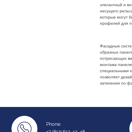
элегантный и в
несущего рельс
которые могут 
профилей для п
Фасадные систем
образных панел
потрясающих ви
монтажа панеле
специальными к
позволяет диза
затенения по фа
Phone:
+7 (812) 612-43-48