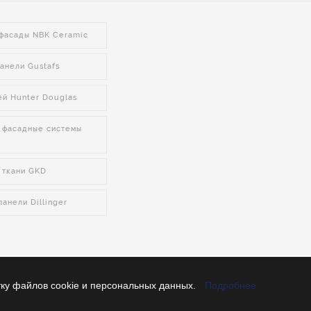
фасады NBK Ceramic
анели Gustafs
ей Hunter Douglas
 фасадные системы
 ткани GKD
анели Dillinger
© Copyright 2026
ЗАО «Евростройсоюз»
тку файлов cookie и персональных данных.
Подробнее