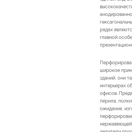
высококачест
анодированно
гексагональн
рядах являют
главной особ
презентацион
Перфорирован
широкое прим
зданий, они т
интерьерах о
офисов. Предм
перила, полки
ожидания, изг
перфорирова
нержавеющей 
делители про