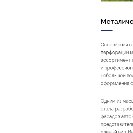
Металиче
Основанная в 
перфорации ме
ассортимент 
и профессиона
небольшой ве
оформления ф
Одним из масш
стала разраб
фасадов авток
представител
единый вид. В