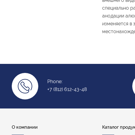
внешнего вид
специально р
анодации алю
изменяется в 
местонахожде
Phone:
+7 (812) 612-43-48
О компании
Каталог проду