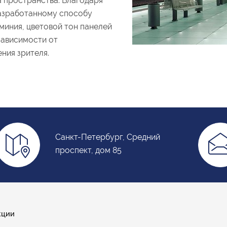
а пространства. Благодаря
азработанному способу
миния, цветовой тон панелей
зависимости от
ния зрителя.
Санкт-Петербург, Средний
проспект, дом 85
кции