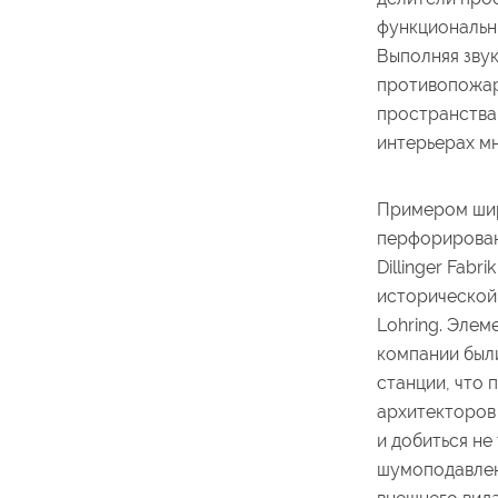
функциональн
Выполняя зву
противопожар
пространства
интерьерах м
Примером ши
перфорирован
Dillinger Fab
исторической
Lohring. Эле
компании был
станции, что 
архитекторов
и добиться не
шумоподавлен