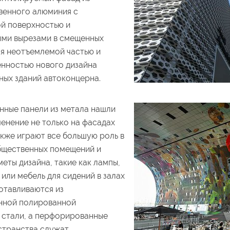
венного алюминия с
й поверхностью и
ыми вырезами в смещенных
ся неотъемлемой частью и
енностью нового дизайна
ных зданий автоконцерна.
ные панели из метала нашли
енение не только на фасадах
акже играют все большую роль в
бщественных помещений и
еты дизайна, такие как лампы,
 или мебель для сидений в залах
отавливаются из
нной полированной
стали, а перфорированные
странства служат