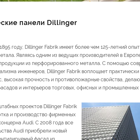
ские панели Dillinger
1895 году, Dillinger Fabrik имеет более чем 125-летний опы
тала. Являясь одним из ведущих производителей в Европе, 
продукции из перфорированного металла. С помощью со
лизма инженеров, Dillinger Fabrik воплощает практическ
с, высокая прочность и противопожарные свойства, дела
асадов и интерьеров торговых, офисных и промышленных 
табных проектов Dillinger Fabrik
отка и производство фирменных
онцерна Audi. С 2008 года все
ьства Audi приобрели новый
ентилируемый фасад из