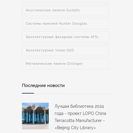
Акустические панели Gustafs
Системы панелей Hunter Douglas
Архитектурные фасадные системы AFSi
Архитектурные ткани GKD
Металические панели Dillinger
Последние новости
Лучшая библиотека 2024
года - проект LOPO China
Terracotta Manufacturer -
«Beijing City Library»