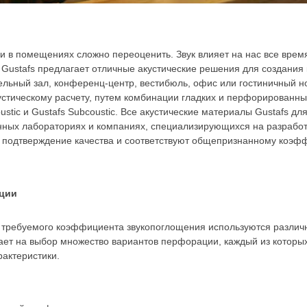
и в помещениях сложно переоценить. Звук влияет на нас все время
 Gustafs предлагает отличные акустические решения для создания
ельный зал, конференц-центр, вестибюль, офис или гостиничный н
устическому расчету, путем комбинации гладких и перфорированны
oustic и Gustafs Subcoustic. Все акустические материалы Gustafs дл
ных лабораториях и компаниях, специализирующихся на разработк
 подтверждение качества и соответствуют общепризнанному коэф
ции
 требуемого коэффициента звукопоглощения используются различ
гает на выбор множество вариантов перфорации, каждый из котор
рактеристики.