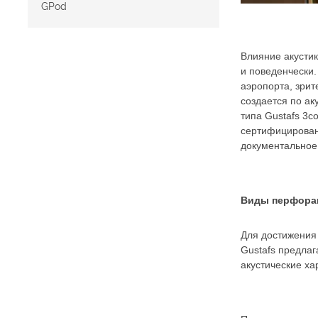
GPod
Влияние акустик
и поведенчески.
аэропорта, зрит
создается по ак
типа Gustafs 3c
сертифицирован
документальное
Виды перфора
Для достижения
Gustafs предла
акустические ха