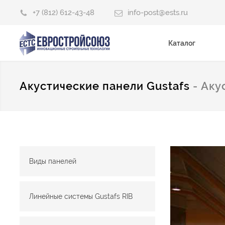
+7 (812) 612-43-48
info-post@ests.ru
Каталог
Акустические панели Gustafs
- Аку
Виды панелей
Линейные системы Gustafs RIB