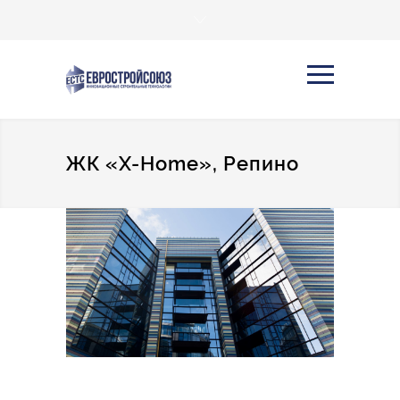
ЖК «X-Home», Репино