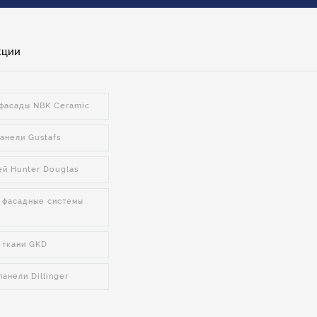
кции
фасады NBK Ceramic
анели Gustafs
ей Hunter Douglas
 фасадные системы
 ткани GKD
анели Dillinger