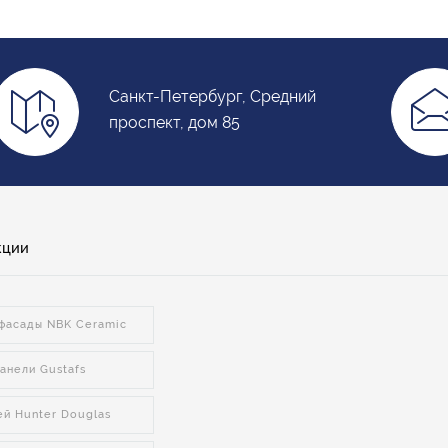
Санкт-Петербург, Средний
проспект, дом 85
кции
фасады NBK Ceramic
анели Gustafs
ей Hunter Douglas