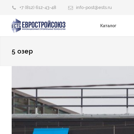
+7 (812) 612-43-48
info-post@ests.ru
Каталог
5 озер